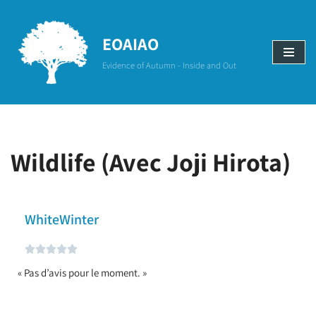
Aller
EOAIAO
au
Evidence of Autumn - Inside and Out
contenu
Wildlife (Avec Joji Hirota)
WhiteWinter





« Pas d’avis pour le moment. »