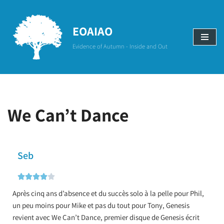
Aller
EOAIAO
au
Evidence of Autumn - Inside and Out
contenu
We Can’t Dance
Seb





Après cinq ans d’absence et du succès solo à la pelle pour Phil,
un peu moins pour Mike et pas du tout pour Tony, Genesis
revient avec We Can’t Dance, premier disque de Genesis écrit