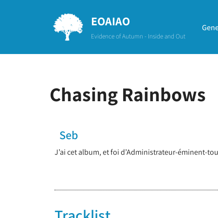
EOAIAO
Aller
Gene
Evidence of Autumn - Inside and Out
au
contenu
Chasing Rainbows
Seb
J’ai cet album, et foi d’Administrateur-éminent-tou
Tracklist