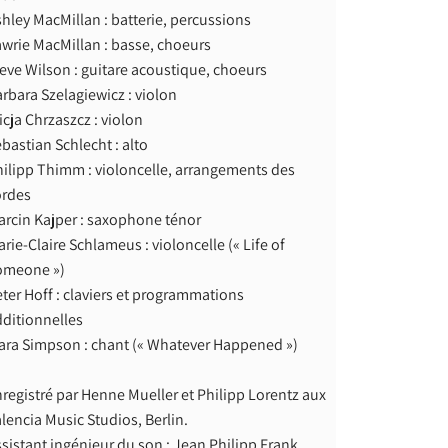
hley MacMillan : batterie, percussions
wrie MacMillan : basse, choeurs
eve Wilson : guitare acoustique, choeurs
rbara Szelagiewicz : violon
icja Chrzaszcz : violon
bastian Schlecht : alto
ilipp Thimm : violoncelle, arrangements des
ordes
rcin Kajper : saxophone ténor
rie-Claire Schlameus : violoncelle (« Life of
omeone »)
ter Hoff : claviers et programmations
ditionnelles
ara Simpson : chant (« Whatever Happened »)
registré par Henne Mueller et Philipp Lorentz aux
lencia Music Studios, Berlin.
sistant ingénieur du son : Jean Philipp Frank