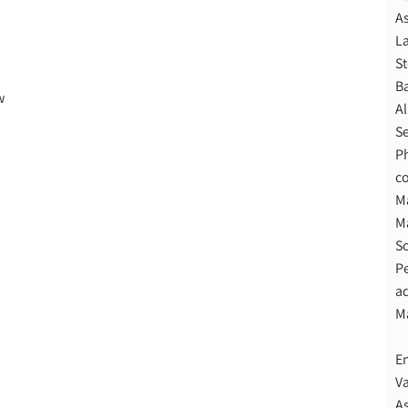
As
La
St
Ba
w
Al
Se
Ph
c
Ma
Ma
S
Pe
ad
M
En
Va
As