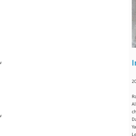
I
w
2
Ra
Al
ch
w
Da
Y
L