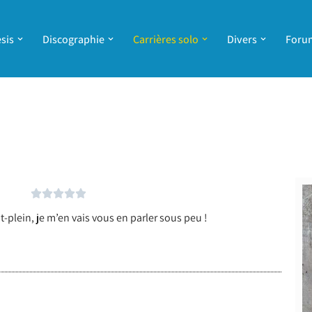
sis
Discographie
Carrières solo
Divers
Foru





t-plein, je m’en vais vous en parler sous peu !