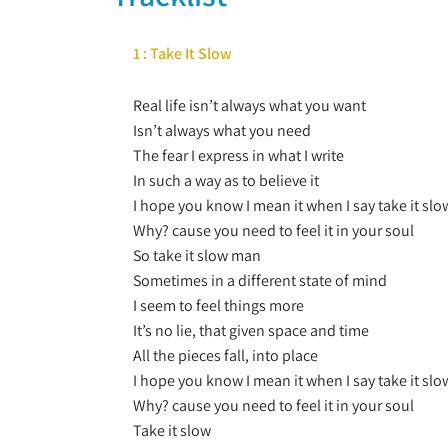
1 : Take It Slow
Real life isn’t always what you want
Isn’t always what you need
The fear I express in what I write
In such a way as to believe it
I hope you know I mean it when I say take it slo
Why? cause you need to feel it in your soul
So take it slow man
Sometimes in a different state of mind
I seem to feel things more
It’s no lie, that given space and time
All the pieces fall, into place
I hope you know I mean it when I say take it slo
Why? cause you need to feel it in your soul
Take it slow