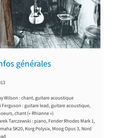
nfos générales
013
y Wilson : chant, guitare acoustique
i Ferguson : guitare lead, guitare acoustique,
oeurs, chant (« Rhianne »)
rek Tarczewski : piano, Fender Rhodes Mark 1,
amaha SK20, Korg Polysix, Moog Opus 3, Nord
ead