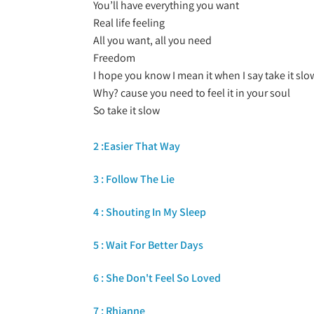
You’ll have everything you want
Real life feeling
All you want, all you need
Freedom
I hope you know I mean it when I say take it slo
Why? cause you need to feel it in your soul
So take it slow
2 :Easier That Way
3 : Follow The Lie
4 : Shouting In My Sleep
5 : Wait For Better Days
6 : She Don't Feel So Loved
7 : Rhianne