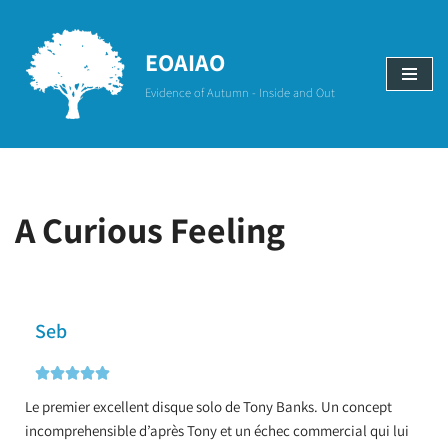
Aller
EOAIAO
au
Evidence of Autumn - Inside and Out
contenu
A Curious Feeling
Seb





Le premier excellent disque solo de Tony Banks. Un concept
incomprehensible d’après Tony et un échec commercial qui lui