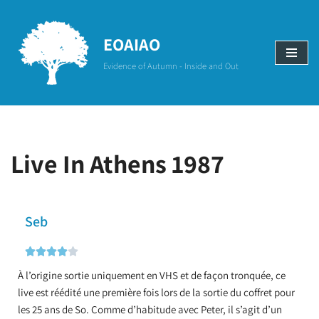
Aller
EOAIAO
au
Evidence of Autumn - Inside and Out
contenu
Live In Athens 1987
Seb





À l’origine sortie uniquement en VHS et de façon tronquée, ce
live est réédité une première fois lors de la sortie du coffret pour
les 25 ans de So. Comme d’habitude avec Peter, il s’agit d’un