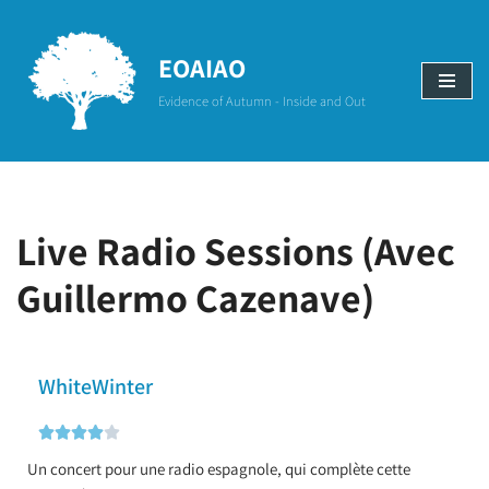
Aller
EOAIAO
au
Evidence of Autumn - Inside and Out
contenu
Live Radio Sessions (Avec
Guillermo Cazenave)
WhiteWinter





Un concert pour une radio espagnole, qui complète cette