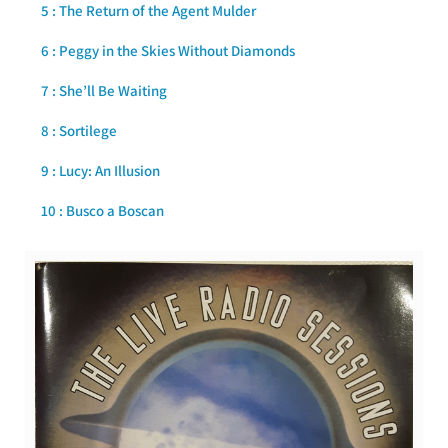
5 : The Return of the Agent Mulder
6 : Peggy in the Skies Without Diamonds
7 : She’ll Be Waiting
8 : Sortilege
9 : Lucy: An Illusion
10 : Busco a Boscan